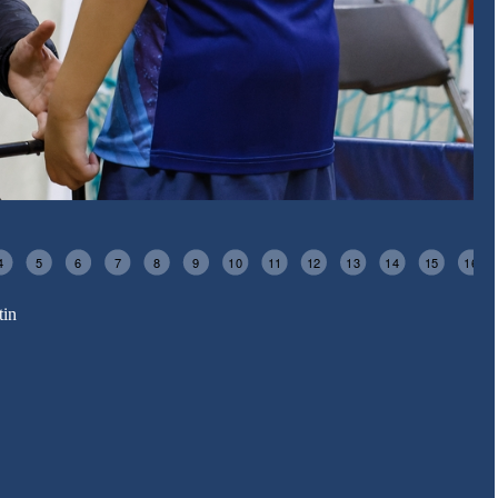
5
6
7
8
9
10
11
12
13
14
15
16
17
tin