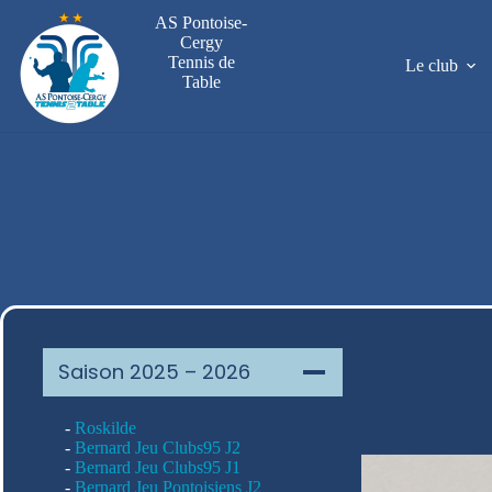
Passer
AS Pontoise-
au
Cergy
contenu
Tennis de
Le club
Table
Saison 2025 – 2026
-
Roskilde
-
Bernard Jeu Clubs95 J2
-
Bernard Jeu Clubs95 J1
-
Bernard Jeu Pontoisiens J2