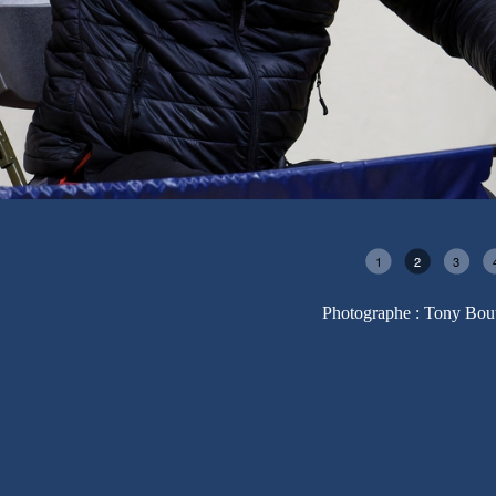
1
2
3
4
Photographe : Tony Bou