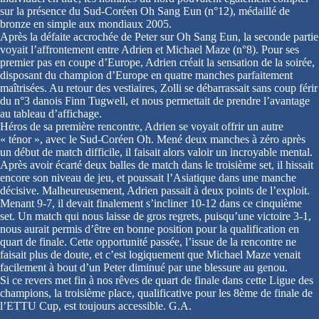
sur la présence du Sud-Coréen Oh Sang Eun (n°12), médaillé de
bronze en simple aux mondiaux 2005.
Après la défaite accrochée de Peter sur Oh Sang Eun, la seconde partie
voyait l’affrontement entre Adrien et Michael Maze (n°8). Pour ses
premier pas en coupe d’Europe, Adrien créait la sensation de la soirée,
disposant du champion d’Europe en quatre manches parfaitement
maîtrisées. Au retour des vestiaires, Zolli se débarrassait sans coup férir
du n°3 danois Finn Tugwell, et nous permettait de prendre l’avantage
au tableau d’affichage.
Héros de sa première rencontre, Adrien se voyait offrir un autre
« ténor », avec le Sud-Coréen Oh. Mené deux manches à zéro après
un début de match difficile, il faisait alors valoir un incroyable mental.
Après avoir écarté deux balles de match dans le troisième set, il hissait
encore son niveau de jeu, et poussait l’Asiatique dans une manche
décisive. Malheureusement, Adrien passait à deux points de l’exploit.
Menant 9-7, il devait finalement s’incliner 10-12 dans ce cinquième
set. Un match qui nous laisse de gros regrets, puisqu’une victoire 3-1,
nous aurait permis d’être en bonne position pour la qualification en
quart de finale. Cette opportunité passée, l’issue de la rencontre ne
faisait plus de doute, et c’est logiquement que Michael Maze venait
facilement à bout d’un Peter diminué par une blessure au genou.
Si ce revers met fin à nos rêves de quart de finale dans cette Ligue des
champions, la troisième place, qualificative pour les 8ème de finale de
l’ETTU Cup, est toujours accessible. G.A.