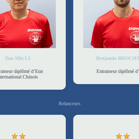
Jian Min LI
Benjamin BROCH
raineur diplômé d’Etat
Entraineur diplômé d’
nternational Chinois
Relanceurs