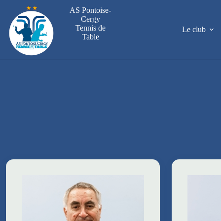
Passer
AS Pontoise-
au
Cergy
contenu
Tennis de
Le club
Table