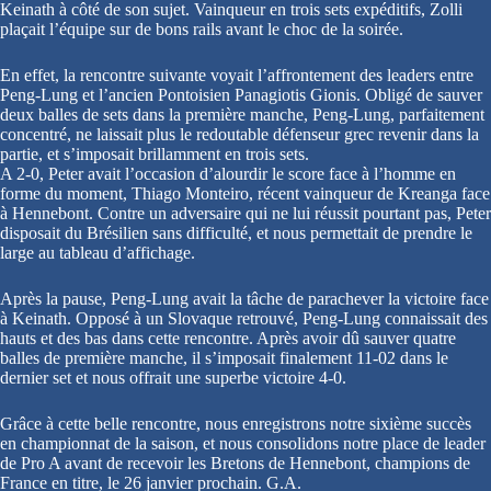
Keinath à côté de son sujet. Vainqueur en trois sets expéditifs, Zolli
plaçait l’équipe sur de bons rails avant le choc de la soirée.
En effet, la rencontre suivante voyait l’affrontement des leaders entre
Peng-Lung et l’ancien Pontoisien Panagiotis Gionis. Obligé de sauver
deux balles de sets dans la première manche, Peng-Lung, parfaitement
concentré, ne laissait plus le redoutable défenseur grec revenir dans la
partie, et s’imposait brillamment en trois sets.
A 2-0, Peter avait l’occasion d’alourdir le score face à l’homme en
forme du moment, Thiago Monteiro, récent vainqueur de Kreanga face
à Hennebont. Contre un adversaire qui ne lui réussit pourtant pas, Peter
disposait du Brésilien sans difficulté, et nous permettait de prendre le
large au tableau d’affichage.
Après la pause, Peng-Lung avait la tâche de parachever la victoire face
à Keinath. Opposé à un Slovaque retrouvé, Peng-Lung connaissait des
hauts et des bas dans cette rencontre. Après avoir dû sauver quatre
balles de première manche, il s’imposait finalement 11-02 dans le
dernier set et nous offrait une superbe victoire 4-0.
Grâce à cette belle rencontre, nous enregistrons notre sixième succès
en championnat de la saison, et nous consolidons notre place de leader
de Pro A avant de recevoir les Bretons de Hennebont, champions de
France en titre, le 26 janvier prochain. G.A.