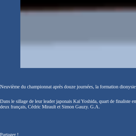
Neuvième du championnat après douze journées, la formation dionysienn
Dans le sillage de leur leader japonais Kaï Yoshida, quart de finaliste
deux français, Cédric Mirault et Simon Gauzy. G.A.
Partager !