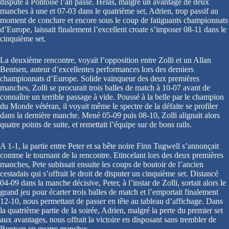
disputé à Pontoise l’an passé. Hélas, malgré un avantage de deux
manches à une et 07-03 dans le quatrième set, Adrien, trop passif au
moment de conclure et encore sous le coup de fatiguants championnats
d’Europe, laissait finalement l’excellent croate s’imposer 08-11 dans le
cinquième set.
La deuxième rencontre, voyait l’opposition entre Zolli et un Allan
Bentsen, auteur d’excellentes performances lors des derniers
championnats d’Europe. Solide vainqueur des deux premières
manches, Zolli se procurait trois balles de match à 10-07 avant de
connaître un terrible passage à vide. Poussé à la belle par le champion
du Monde vétéran, il voyait même le spectre de la défaite se profiler
dans la dernière manche. Mené 05-09 puis 08-10, Zolli alignait alors
quatre points de suite, et remettait l’équipe sur de bons rails.
A 1-1, la partie entre Peter et sa bête noire Finn Tugwell s’annonçait
comme le tournant de la rencontre. Etincelant lors des deux premières
manches, Pete subissait ensuite les coups de boutoir de l’ancien
cestadais qui s’offrait le droit de disputer un cinquième set. Distancé
04-09 dans la manche décisive, Peter, à l’instar de Zolli, sortait alors le
grand jeu pour écarter trois balles de match et l’emportait finalement
12-10, nous permettant de passer en tête au tableau d’affichage. Dans
la quatrième partie de la soirée, Adrien, malgré la perte du premier set
aux avantages, nous offrait la victoire en disposant sans trembler de
Bentsen en quatre manches.