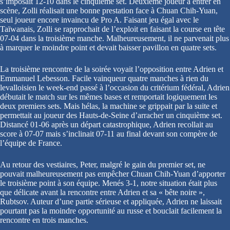
s’imposait 12-10 dans le cinquième set. Deuxième joueur à entrer en
scène, Zolli réalisait une bonne prestation face à Chuan Chih-Yuan,
seul joueur encore invaincu de Pro A. Faisant jeu égal avec le
Taïwanais, Zolli se rapprochait de l’exploit en faisant la course en tête
07-04 dans la troisième manche. Malheureusement, il ne parvenait plus
à marquer le moindre point et devait baisser pavillon en quatre sets.
La troisième rencontre de la soirée voyait l’opposition entre Adrien et
Emmanuel Lebesson. Facile vainqueur quatre manches à rien du
levalloisien le week-end passé à l’occasion du critérium fédéral, Adrien
débutait le match sur les mêmes bases et remportait logiquement les
deux premiers sets. Mais hélas, la machine se grippait par la suite et
permettait au joueur des Hauts-de-Seine d’arracher un cinquième set.
Distancé 01-06 après un départ catastrophique, Adrien recollait au
score à 07-07 mais s’inclinait 07-11 au final devant son compère de
l’équipe de France.
Au retour des vestiaires, Peter, malgré le gain du premier set, ne
pouvait malheureusement pas empêcher Chuan Chih-Yuan d’apporter
le troisième point à son équipe. Menés 3-1, notre situation était plus
que délicate avant la rencontre entre Adrien et sa « bête noire »,
Rubtsov. Auteur d’une partie sérieuse et appliquée, Adrien ne laissait
pourtant pas la moindre opportunité au russe et bouclait facilement la
rencontre en trois manches.