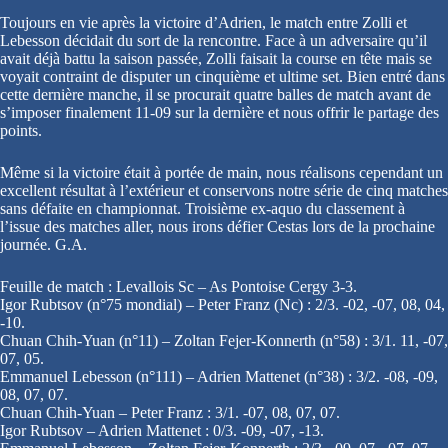
Toujours en vie après la victoire d’Adrien, le match entre Zolli et
Lebesson décidait du sort de la rencontre. Face à un adversaire qu’il
avait déjà battu la saison passée, Zolli faisait la course en tête mais se
voyait contraint de disputer un cinquième et ultime set. Bien entré dans
cette dernière manche, il se procurait quatre balles de match avant de
s’imposer finalement 11-09 sur la dernière et nous offrir le partage des
points.
Même si la victoire était à portée de main, nous réalisons cependant un
excellent résultat à l’extérieur et conservons notre série de cinq matches
sans défaite en championnat. Troisième ex-aquo du classement à
l’issue des matches aller, nous irons défier Cestas lors de la prochaine
journée. G.A.
Feuille de match : Levallois Sc – As Pontoise Cergy 3-3.
Igor Rubtsov (n°75 mondial) – Peter Franz (Nc) : 2/3. -02, -07, 08, 04,
-10.
Chuan Chih-Yuan (n°11) – Zoltan Fejer-Konnerth (n°58) : 3/1. 11, -07,
07, 05.
Emmanuel Lebesson (n°111) – Adrien Mattenet (n°38) : 3/2. -08, -09,
08, 07, 07.
Chuan Chih-Yuan – Peter Franz : 3/1. -07, 08, 07, 07.
Igor Rubtsov – Adrien Mattenet : 0/3. -09, -07, -13.