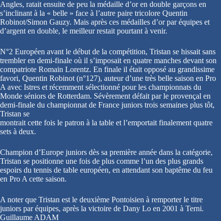
Angles, ratait ensuite de peu la médaille d’or en double garçons en
s’inclinant à la « belle » face à l’autre paire tricolore Quentin
Robinot/Simon Gauzy. Mais après ces médailles d’or par équipes et
d’argent en double, le meilleur restait pourtant à venir.
N°2 Européen avant le début de la compétition, Tristan se hissait sans
trembler en demi-finale où il s’imposait en quatre manches devant son
compatriote Romain Lorentz. En finale il était opposé au grandissime
favori, Quentin Robinot (n°127), auteur d’une très belle saison en Pro
A avec Istres et récemment sélectionné pour les championnats du
Monde séniors de Rotterdam. Sévèrement défait par le provençal en
demi-finale du championnat de France juniors trois semaines plus tôt,
Tristan se
montrait cette fois le patron à la table et l’emportait finalement quatre
sets à deux.
Champion d’Europe juniors dès sa première année dans la catégorie,
Tristan se positionne une fois de plus comme l’un des plus grands
espoirs du tennis de table européen, en attendant son baptême du feu
en Pro A cette saison.
A noter que Tristan est le deuxième Pontoisien à remporter le titre
juniors par équipes, après la victoire de Dany Lo en 2001 à Terni.
Guillaume ADAM