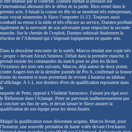
d’être tétanisé par le contexte, Damien mettait la pression sur
l’international allemand dès le début de la partie. Bien rentré dans le
premier acte, il faisait la course en tête en se montrant très entreprenant,
mais voyait néanmoins le Slave l’emporter 11-13. Toujours aussi
combatif au retour à la table et très efficace au service, Damien profitait
également de la nervosité de son adversaire pour empocher la seconde
manche. Sur le chemin de l’exploit, Damien subissait finalement la
réaction de l’Allemand qui s’imposait logiquement en quatre sets.
Dans la deuxième rencontre de la soirée, Marcos rendait une copie très
« propre » devant Alexeï Smirnov. Défait dans la première manche, il
prenait ensuite les commandes du match pour ne plus les lâcher.
Victorieux des trois sets suivants, Marcos, déjà auteur de deux points
contre Angers lors de la dernière journée de Pro A, confirmait sa bonne
forme du moment et nous permettait de revenir à hauteur au tableau
d’affichage. A 1-1, nos derniers rêves de qualification reposaient dans
la
raquette de Peter, opposé à Vladimir Samsonov. Faisant jeu égal avec
le Biélorusse dans l’échange, Peter ne parvenait malheureusement pas
à conclure ses fins de sets, et devait laisser le Slave assurer la
qualification de son équipe pour les demi-finales
Malgré la qualification russe désormais acquise, Marcos livrait, pour
l’honneur, une nouvelle prestation de haute volée devant Ovtcharov.
Distancé deux manches à une 09-06 par l’Allemand, il réussissait alors