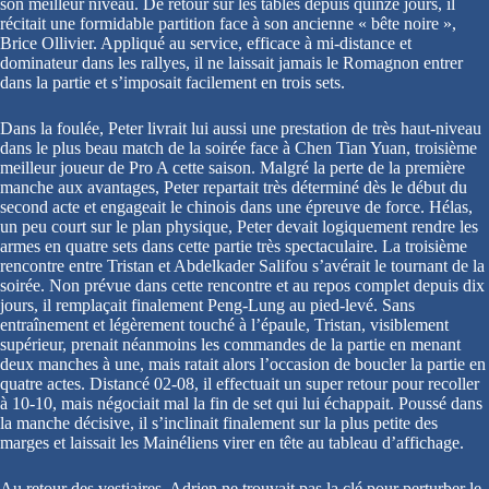
son meilleur niveau. De retour sur les tables depuis quinze jours, il
récitait une formidable partition face à son ancienne « bête noire »,
Brice Ollivier. Appliqué au service, efficace à mi-distance et
dominateur dans les rallyes, il ne laissait jamais le Romagnon entrer
dans la partie et s’imposait facilement en trois sets.
Dans la foulée, Peter livrait lui aussi une prestation de très haut-niveau
dans le plus beau match de la soirée face à Chen Tian Yuan, troisième
meilleur joueur de Pro A cette saison. Malgré la perte de la première
manche aux avantages, Peter repartait très déterminé dès le début du
second acte et engageait le chinois dans une épreuve de force. Hélas,
un peu court sur le plan physique, Peter devait logiquement rendre les
armes en quatre sets dans cette partie très spectaculaire. La troisième
rencontre entre Tristan et Abdelkader Salifou s’avérait le tournant de la
soirée. Non prévue dans cette rencontre et au repos complet depuis dix
jours, il remplaçait finalement Peng-Lung au pied-levé. Sans
entraînement et légèrement touché à l’épaule, Tristan, visiblement
supérieur, prenait néanmoins les commandes de la partie en menant
deux manches à une, mais ratait alors l’occasion de boucler la partie en
quatre actes. Distancé 02-08, il effectuait un super retour pour recoller
à 10-10, mais négociait mal la fin de set qui lui échappait. Poussé dans
la manche décisive, il s’inclinait finalement sur la plus petite des
marges et laissait les Mainéliens virer en tête au tableau d’affichage.
Au retour des vestiaires, Adrien ne trouvait pas la clé pour perturber le