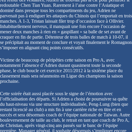
redoutable Chen Tian Yuan. Rarement à l’aise contre l’Asiatique et
dominé dans presque tous les compartiments du jeu, Adrien ne
parvenait pas à endiguer les attaques du Chinois qui l’emportait en trois
manches. A 1-3, Tristan laissait filer trop d’occasion face à Ollivier.
Inhabituellement nerveux, il manquait une fois encore l’occasion de
mener deux manches à rien en « gaspillant » sa balle de set avant de
craquer en fin de partie. Détenteur de trois balles de match à 10-07, il
se précipitait au moment de conclure et voyait finalement le Romagnon
s’imposer en alignant cinq points consécutifs.
Victime de beaucoup de péripéties cette saison en Pro A, avec
notamment l’absence d’Adrien durant quasiment toute la seconde
phase, le club boucle cet exercice 2011/2012 à la sixième place du
classement mais sera néanmoins en Ligue des champions la saison
prochaine.
Cette soirée était aussi placée sous le signe de l’émotion avec
l’officialisation des départs. Si Adrien a choisi de poursuivre sa quête
du haut-niveau via une structure individualisée, Peng-Lung (bien que
restant licencié au club) a mis fin à une carrière riche en titre et en
succès et sera désormais coach de l’équipe nationale de Taïwan. Autre
bouleversement de taille au club, le retrait en tant que coach de Pro A,
de Christian, après vingt-cinq ans passés sur le banc de l’équipe
première. Manager général, il souhaite désormais s’impliquer encore