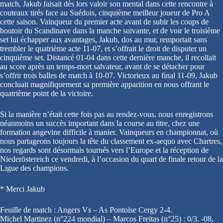
match, Jakub faisait dès lors valoir son mental dans cette rencontre à
couteaux tirés face au Suédois, cinquième meilleur joueur de Pro A
cette saison. Vainqueur du premier acte avant de subir les coups de
boutoir du Scandinave dans la manche suivante, et de voir le troisième
set lui échapper aux avantages, Jakub, dos au mur, remportait sans
trembler le quatrième acte 11-07, et s’offrait le droit de disputer un
cinquième set. Distancé 01-04 dans cette dernière manche, il recollait
au score après un temps-mort salvateur, avant de se détacher pour
s’offrir trois balles de match à 10-07. Victorieux au final 11-09, Jakub
concluait magnifiquement sa première apparition en nous offrant le
quatrième point de la victoire.
Si la manière n’était cette fois pas au rendez-vous, nous enregistrons
néanmoins un succès important dans la course au titre, chez une
formation angevine difficile à manier. Vainqueurs en championnat, où
nous partageons toujours la tête du classement ex-aequo avec Chartres,
nos regards sont désormais tournés vers l’Europe et la réception de
Niederöstereich ce vendredi, à l’occasion du quart de finale retour de la
Ligue des champions.
* Merci Jakub
Feuille de match : Angers Vs – As Pontoise Cergy 2-4.
Michel Martinez (n°224 mondial) – Marcos Freitas (n°25) : 0/3. -08,