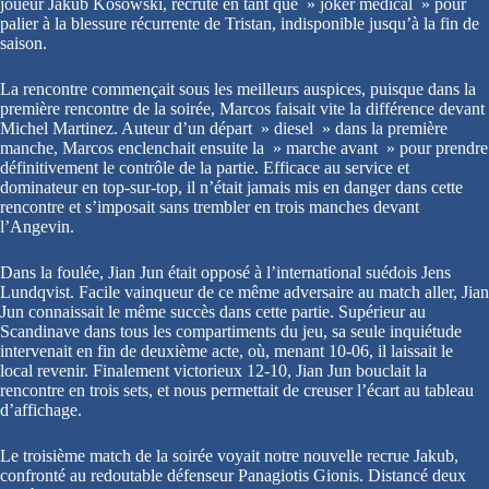
joueur Jakub Kosowski, recruté en tant que » joker médical » pour
palier à la blessure récurrente de Tristan, indisponible jusqu’à la fin de
saison.
La rencontre commençait sous les meilleurs auspices, puisque dans la
première rencontre de la soirée, Marcos faisait vite la différence devant
Michel Martinez. Auteur d’un départ » diesel » dans la première
manche, Marcos enclenchait ensuite la » marche avant » pour prendre
définitivement le contrôle de la partie. Efficace au service et
dominateur en top-sur-top, il n’était jamais mis en danger dans cette
rencontre et s’imposait sans trembler en trois manches devant
l’Angevin.
Dans la foulée, Jian Jun était opposé à l’international suédois Jens
Lundqvist. Facile vainqueur de ce même adversaire au match aller, Jian
Jun connaissait le même succès dans cette partie. Supérieur au
Scandinave dans tous les compartiments du jeu, sa seule inquiétude
intervenait en fin de deuxième acte, où, menant 10-06, il laissait le
local revenir. Finalement victorieux 12-10, Jian Jun bouclait la
rencontre en trois sets, et nous permettait de creuser l’écart au tableau
d’affichage.
Le troisième match de la soirée voyait notre nouvelle recrue Jakub,
confronté au redoutable défenseur Panagiotis Gionis. Distancé deux