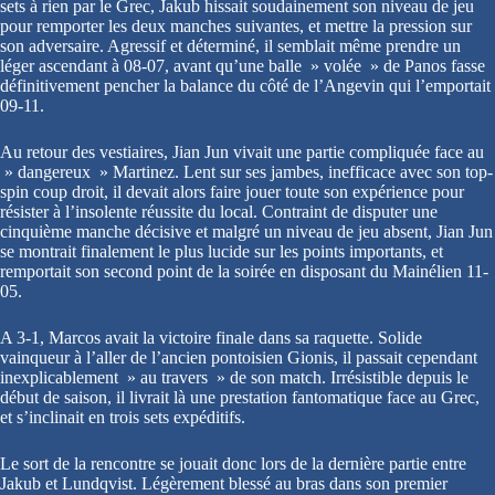
sets à rien par le Grec, Jakub hissait soudainement son niveau de jeu
pour remporter les deux manches suivantes, et mettre la pression sur
son adversaire. Agressif et déterminé, il semblait même prendre un
léger ascendant à 08-07, avant qu’une balle » volée » de Panos fasse
définitivement pencher la balance du côté de l’Angevin qui l’emportait
09-11.
Au retour des vestiaires, Jian Jun vivait une partie compliquée face au
» dangereux » Martinez. Lent sur ses jambes, inefficace avec son top-
spin coup droit, il devait alors faire jouer toute son expérience pour
résister à l’insolente réussite du local. Contraint de disputer une
cinquième manche décisive et malgré un niveau de jeu absent, Jian Jun
se montrait finalement le plus lucide sur les points importants, et
remportait son second point de la soirée en disposant du Mainélien 11-
05.
A 3-1, Marcos avait la victoire finale dans sa raquette. Solide
vainqueur à l’aller de l’ancien pontoisien Gionis, il passait cependant
inexplicablement » au travers » de son match. Irrésistible depuis le
début de saison, il livrait là une prestation fantomatique face au Grec,
et s’inclinait en trois sets expéditifs.
Le sort de la rencontre se jouait donc lors de la dernière partie entre
Jakub et Lundqvist. Légèrement blessé au bras dans son premier