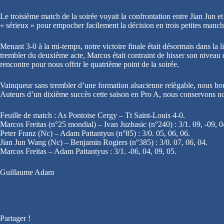
Le troisième match de la soirée voyait la confrontation entre Jian Jun e
« sérieux » pour empocher facilement la décision en trois petites manch
Menant 3-0 à la mi-temps, notre victoire finale était désormais dans la
trembler du deuxième acte, Marcos était contraint de hisser son niveau d
rencontre pour nous offrir le quatrième point de la soirée.
Vainqueur sans trembler d’une formation alsacienne relègable, nous bouc
Auteurs d’un dixième succès cette saison en Pro A, nous conservons no
Feuille de match : As Pontoise Cergy – Tt Saint-Louis 4-0.
Marcos Freitas (n°25 mondial) – Ivan Juzbasic (n°240) : 3/1. 09, -09, 0
Peter Franz (Nc) – Adam Pattantyus (n°85) : 3/0. 05, 06, 06.
Jian Jun Wang (Nc) – Benjamin Rogiers (n°385) : 3/0. 07, 06, 04.
Marcos Freitas – Adam Pattantyus : 3/1. -06, 04, 09, 05.
Guillaume Adam
Partager !