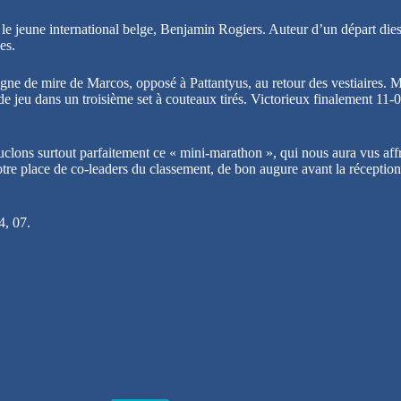
t le jeune international belge, Benjamin Rogiers. Auteur d’un départ dies
es.
 ligne de mire de Marcos, opposé à Pattantyus, au retour des vestiaires.
e jeu dans un troisième set à couteaux tirés. Victorieux finalement 11-09
lons surtout parfaitement ce « mini-marathon », qui nous aura vus affro
tre place de co-leaders du classement, de bon augure avant la récepti
4, 07.