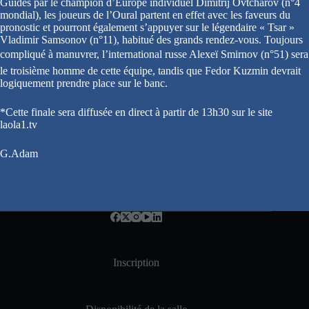
Guidés par le champion d’Europe individuel Dimitrij Ovtcharov (n°4
mondial), les joueurs de l’Oural partent en effet avec les faveurs du
pronostic et pourront également s’appuyer sur le légendaire « Tsar »
Vladimir Samsonov (n°11), habitué des grands rendez-vous. Toujours
compliqué à manuvrer, l’international russe Alexeï Smirnov (n°51) sera
le troisième homme de cette équipe, tandis que Fedor Kuzmin devrait
logiquement prendre place sur le banc.
*Cette finale sera diffusée en direct à partir de 13h30 sur le site
laola1.tv
G.Adam
Inscription