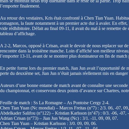
mais se montrait hélas trop dilettante dans le reste de la partie. Trop naï
l’emporter finalement.
Au retour des vestiaires, Kris était confronté à Chen Tian Yuan. Habitué 
romagnon, la faute notamment à un premier acte dur à avaler. En effet,
vide rédhibitoire. Défait au final 09-11, il avait du mal à se remettre de 
tableau d’affichage.
A 2-2, Marcos, opposé à Crisan, avait le devoir de nous replacer sur de b
rencontre dans la troisième manche. Loin d’affiché son meilleur niveau,
l’emporter 13-11, avant de se montrer plus dominateur en fin de match po
En petite forme lors du premier match, Jian Jun avait l’opportunité de mo
perte du deuxième set, Jian Jun n’était jamais réellement mis en danger
Auteurs d’une bonne entame de match avant de connaître une seconde par
du championnat, et conservons deux points d’avance sur Chartres, notr
Feuille de match : Ss La Romagne – As Pontoise Cergy 2-4.
Chen Tian Yuan (Nc mondial) – Marcos Freitas (n°7) : 2/3. 06, -07, 09,
Abdelkader Salifou (n°122) – Kristian Karlsson (n°47) : 0/3. -06, -07, 
Adrian Crisan (n°73) – Jian Jun Wang (Nc) : 3/1. -11, 09, 09, 07.
Chen Tian Yuan – Kristian Karlsson : 3/0. 09, 09, 06.
Adrian Crisan – Marcos Freitas : 1/3. 11, -07, -11, -04.