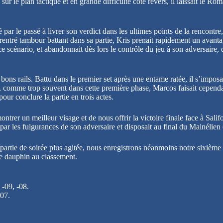
f sur le plan tactique et en grande difficulté côté revers, il laissait le R
par le passé à livrer son verdict dans les ultimes points de la rencontre,
 rentré tambour battant dans sa partie, Kris prenait rapidement un avan
ce scénario, et abandonnait dès lors le contrôle du jeu à son adversaire, qu
ons rails. Battu dans le premier set après une entame ratée, il s’imposai
 comme trop souvent dans cette première phase, Marcos faisait cependant
ur conclure la partie en trois actes.
ntrer un meilleur visage et de nous offrir la victoire finale face à Salif
 par les fulgurances de son adversaire et disposait au final du Mainéli
tie de soirée plus agitée, nous enregistrons néanmoins notre sixième v
e dauphin au classement.
 -09, -08.
-07.