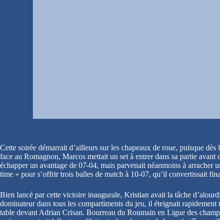
Cette soirée démarrait d’ailleurs sur les chapeaux de roue, puisque dè
face au Romagnon, Marcos mettait un set à entrer dans sa partie avant 
échapper un avantage de 07-04, mais parvenait néanmoins à arracher un
time » pour s’offrir trois balles de match à 10-07, qu’il convertissait f
Bien lancé par cette victoire inaugurale, Kristian avait la tâche d’alou
dominateur dans tous les compartiments du jeu, il éteignait rapidement tou
table devant Adrian Crisan. Bourreau du Roumain en Ligue des champions