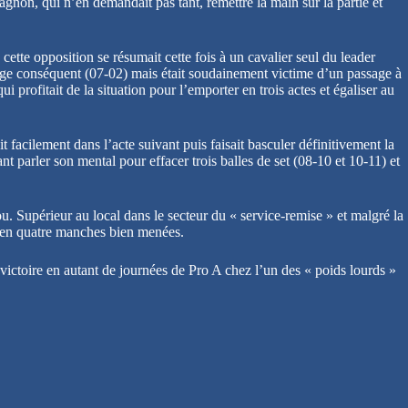
omagnon, qui n’en demandait pas tant, remettre la main sur la partie et
 cette opposition se résumait cette fois à un cavalier seul du leader
tage conséquent (07-02) mais était soudainement victime d’un passage à
i profitait de la situation pour l’emporter en trois actes et égaliser au
t facilement dans l’acte suivant puis faisait basculer définitivement la
 parler son mental pour effacer trois balles de set (08-10 et 10-11) et
ou. Supérieur au local dans le secteur du « service-remise » et malgré la
en en quatre manches bien menées.
ictoire en autant de journées de Pro A chez l’un des « poids lourds »