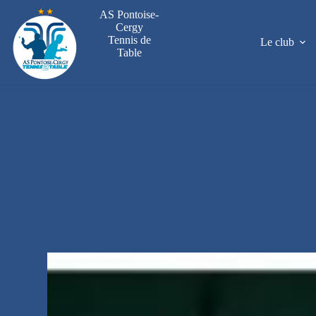
Passer
AS Pontoise-
au
Cergy
contenu
Tennis de
Le club
Table