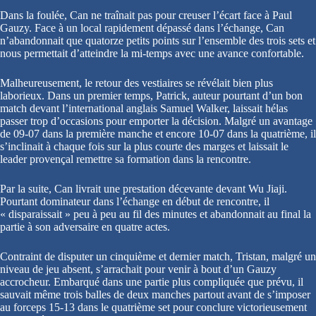
Dans la foulée, Can ne traînait pas pour creuser l’écart face à Paul
Gauzy. Face à un local rapidement dépassé dans l’échange, Can
n’abandonnait que quatorze petits points sur l’ensemble des trois sets et
nous permettait d’atteindre la mi-temps avec une avance confortable.
Malheureusement, le retour des vestiaires se révélait bien plus
laborieux. Dans un premier temps, Patrick, auteur pourtant d’un bon
match devant l’international anglais Samuel Walker, laissait hélas
passer trop d’occasions pour emporter la décision. Malgré un avantage
de 09-07 dans la première manche et encore 10-07 dans la quatrième, il
s’inclinait à chaque fois sur la plus courte des marges et laissait le
leader provençal remettre sa formation dans la rencontre.
Par la suite, Can livrait une prestation décevante devant Wu Jiaji.
Pourtant dominateur dans l’échange en début de rencontre, il
« disparaissait » peu à peu au fil des minutes et abandonnait au final la
partie à son adversaire en quatre actes.
Contraint de disputer un cinquième et dernier match, Tristan, malgré un
niveau de jeu absent, s’arrachait pour venir à bout d’un Gauzy
accrocheur. Embarqué dans une partie plus compliquée que prévu, il
sauvait même trois balles de deux manches partout avant de s’imposer
au forceps 15-13 dans le quatrième set pour conclure victorieusement