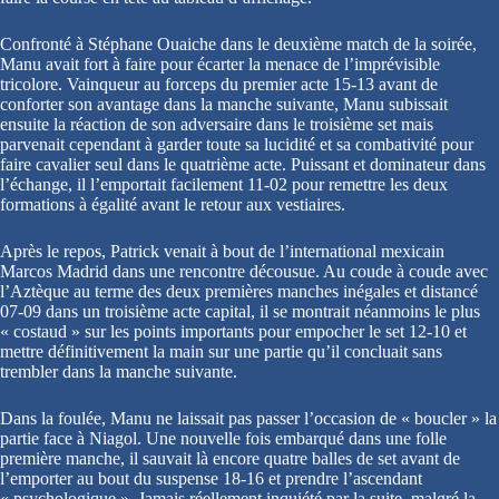
Confronté à Stéphane Ouaiche dans le deuxième match de la soirée,
Manu avait fort à faire pour écarter la menace de l’imprévisible
tricolore. Vainqueur au forceps du premier acte 15-13 avant de
conforter son avantage dans la manche suivante, Manu subissait
ensuite la réaction de son adversaire dans le troisième set mais
parvenait cependant à garder toute sa lucidité et sa combativité pour
faire cavalier seul dans le quatrième acte. Puissant et dominateur dans
l’échange, il l’emportait facilement 11-02 pour remettre les deux
formations à égalité avant le retour aux vestiaires.
Après le repos, Patrick venait à bout de l’international mexicain
Marcos Madrid dans une rencontre décousue. Au coude à coude avec
l’Aztèque au terme des deux premières manches inégales et distancé
07-09 dans un troisième acte capital, il se montrait néanmoins le plus
« costaud » sur les points importants pour empocher le set 12-10 et
mettre définitivement la main sur une partie qu’il concluait sans
trembler dans la manche suivante.
Dans la foulée, Manu ne laissait pas passer l’occasion de « boucler » la
partie face à Niagol. Une nouvelle fois embarqué dans une folle
première manche, il sauvait là encore quatre balles de set avant de
l’emporter au bout du suspense 18-16 et prendre l’ascendant
« psychologique ». Jamais réellement inquiété par la suite, malgré la