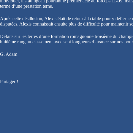
individuel, il s’adjugeait pourtant le premier acte au forceps 11-09, ma
terme d’une prestation terne.
Après cette désillusion, Alexis était de retour à la table pour y défier
disputées, Alexis connaissait ensuite plus de difficulté pour maintenir sou
Défaits sur les terres d’une formation romagnonne troisième du champi
huitième rang au classement avec sept longueurs d’avance sur nos pours
G. Adam
Partager !