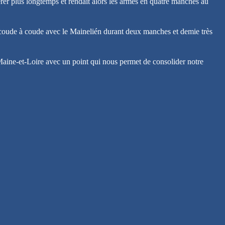
pérer plus longtemps et rendait alors les armes en quatre manches au
au coude à coude avec le Mainelién durant deux manches et demie très
Maine-et-Loire avec un point qui nous permet de consolider notre