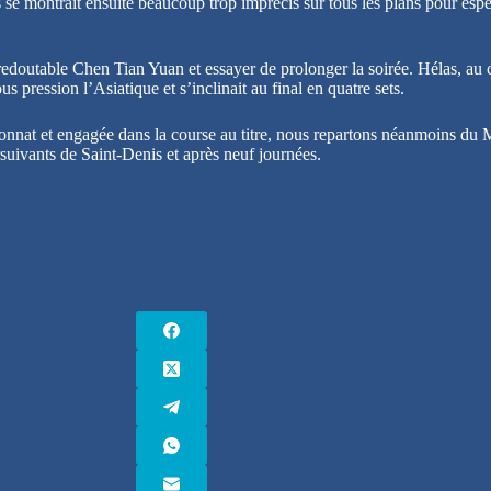
is se montrait ensuite beaucoup trop imprécis sur tous les plans pour es
 le redoutable Chen Tian Yuan et essayer de prolonger la soirée. Hélas, 
s pression l’Asiatique et s’inclinait au final en quatre sets.
onnat et engagée dans la course au titre, nous repartons néanmoins du 
uivants de Saint-Denis et après neuf journées.