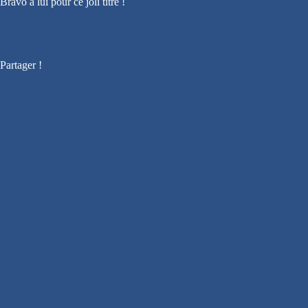
Bravo à lui pour ce joli titre !
Partager !