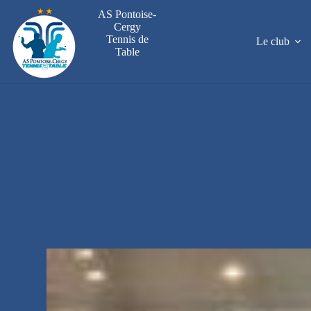
Passer
AS Pontoise-
au
Cergy
contenu
Tennis de
Le club
Table