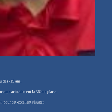
au des -15 ans.
 occupe actuellement la 36ème place.
 pour cet excellent résultat.