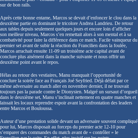
sur de bon rails.
Après cette bonne entame, Marcos se devait d’enfoncer le clou dans la
deuxième partie en dominant le tricolore Andrea Landrieu. De retour
aux tables depuis seulement quelques jours et encore loin d’afficher
son meilleur niveau, Marcos s’en remettait alors à son mental et à sa
combativité pour faire la différence dans ce match. Facile vainqueur du
premier set avant de subir la réaction du Francilien dans la foulée,
Marcos arrachait ensuite 11-09 un troisième acte capital avant de
conclure plus aisément dans la manche suivante et nous offrir un
deuxième point avant le repos.
Hélas au retour des vestiaires, Manu manquait l’opportunité de
conclure la soirée face au Français Joé Seyfried. Déjà défait par ce
même adversaire au match aller en novembre dernier, il ne trouvait
toujours pas la parade contre le Dionysien. Malgré un sursaut d’orgueil
dans le deuxième set, Manu s’inclinait nettement en quatre manches et
laissait les locaux reprendre espoir avant la confrontation des leaders
entre Marcos et Bouloussa.
Auteur d’une prestation solide devant un adversaire souvent compliqué
pour lui, Marcos disposait au forceps du premier acte 12-10 pour
s’emparer des commandes du match avant de « contrôler » le
Francilien par la suite. En effet, plus incisif sur les points