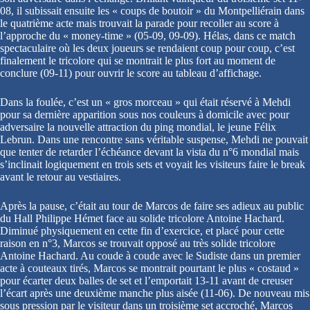
08, il subissait ensuite les « coups de boutoir » du Montpelliérain dans
le quatrième acte mais trouvait la parade pour recoller au score à
l’approche du « money-time » (05-09, 09-09). Hélas, dans ce match
spectaculaire où les deux joueurs se rendaient coup pour coup, c’est
finalement le tricolore qui se montrait le plus fort au moment de
conclure (09-11) pour ouvrir le score au tableau d’affichage.
Dans la foulée, c’est un « gros morceau » qui était réservé à Mehdi
pour sa dernière apparition sous nos couleurs à domicile avec pour
adversaire la nouvelle attraction du ping mondial, le jeune Félix
Lebrun. Dans une rencontre sans véritable suspense, Mehdi ne pouvait
que tenter de retarder l’échéance devant la vista du n°6 mondial mais
s’inclinait logiquement en trois sets et voyait les visiteurs faire le break
avant le retour au vestiaires.
Après la pause, c’était au tour de Marcos de faire ses adieux au public
du Hall Philippe Hémet face au solide tricolore Antoine Hachard.
Diminué physiquement en cette fin d’exercice, et placé pour cette
raison en n°3, Marcos se trouvait opposé au très solide tricolore
Antoine Hachard. Au coude à coude avec le Sudiste dans un premier
acte à couteaux tirés, Marcos se montrait pourtant le plus « costaud »
pour écarter deux balles de set et l’emportait 13-11 avant de creuser
l’écart après une deuxième manche plus aisée (11-06). De nouveau mis
sous pression par le visiteur dans un troisième set accroché, Marcos