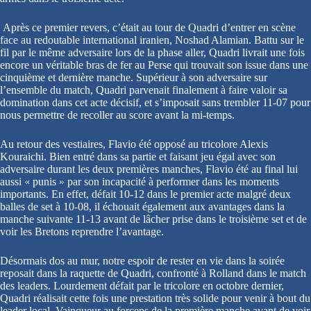
Après ce premier revers, c’était au tour de Quadri d’entrer en scène
face au redoutable international iranien, Noshad Alamian. Battu sur le
fil par le même adversaire lors de la phase aller, Quadri livrait une fois
encore un véritable bras de fer au Perse qui trouvait son issue dans une
cinquième et dernière manche. Supérieur à son adversaire sur
l’ensemble du match, Quadri parvenait finalement à faire valoir sa
domination dans cet acte décisif, et s’imposait sans trembler 11-07 pour
nous permettre de recoller au score avant la mi-temps.
Au retour des vestiaires, Flavio été opposé au tricolore Alexis
Kouraichi. Bien entré dans sa partie et faisant jeu égal avec son
adversaire durant les deux premières manches, Flavio été au final lui
aussi « punis » par son incapacité à performer dans les moments
importants. En effet, défait 10-12 dans le premier acte malgré deux
balles de set à 10-08, il échouait également aux avantages dans la
manche suivante 11-13 avant de lâcher prise dans le troisième set et de
voir les Bretons reprendre l’avantage.
Désormais dos au mur, notre espoir de rester en vie dans la soirée
reposait dans la raquette de Quadri, confronté à Rolland dans le match
des leaders. Lourdement défait par le tricolore en octobre dernier,
Quadri réalisait cette fois une prestation très solide pour venir à bout du
leader local. Vainqueur au forceps de la première manche avant de voir