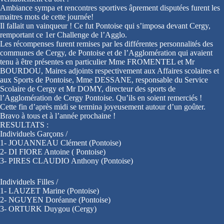
Ambiance sympa et rencontres sportives âprement disputées furent les
maitres mots de cette journée!
Il fallait un vainqueur ! Ce fut Pontoise qui s’imposa devant Cergy,
remportant ce 1er Challenge de l’Agglo.
Les récompenses furent remises par les différentes personnalités des
communes de Cergy, de Pontoise et de l’Agglomération qui avaient
tenu à être présentes en particulier Mme FROMENTEL et Mr
BOURDOU, Maires adjoints respectivement aux Affaires scolaires et
aux Sports de Pontoise, Mme DESSANE, responsable du Service
Scolaire de Cergy et Mr DOMY, directeur des sports de
l’Agglomération de Cergy Pontoise. Qu’ils en soient remerciés !
Cette fin d’après midi se termina joyeusement autour d’un goûter.
Bravo à tous et à l’année prochaine !
RESULTATS :
Individuels Garçons /
1- JOUANNEAU Clément (Pontoise)
2- DI FIORE Antoine ( Pontoise)
3- PIRES CLAUDIO Anthony (Pontoise)
Individuels Filles /
1- LAUZET Marine (Pontoise)
2- NGUYEN Doréanne (Pontoise)
3- ORTURK Duygou (Cergy)