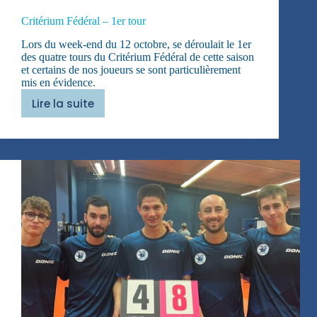
Critérium Fédéral – 1er tour
Lors du week-end du 12 octobre, se déroulait le 1er
des quatre tours du Critérium Fédéral de cette saison
et certains de nos joueurs se sont particulièrement
mis en évidence.
Lire la suite
Critérium
Fédéral
–
1er
tour