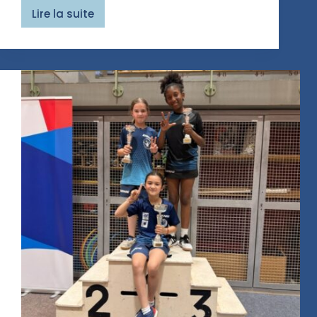
Lire la suite
Notre
1er
Tournoi
National
B
!