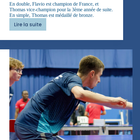
En double, Flavio est champion de France, et
Thomas vice-champion pour la 3ème année de suite.
En simple, Thomas est médaillé de bronze.
Lire la suite
Flavio
et
Thomas
médaillés
!