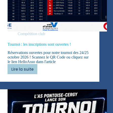
Compétition club
Tournoi : les inscriptions sont ouvertes !
Réservations ouvertes pour notre tournoi des 24/25
octobre 2026 ! Scannez le QR Code ou cliquez sur
le lien HelloAsso dans l'article
Lire la suite
Tournoi
:
les
inscriptions
sont
ouvertes
!