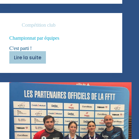
en
N1
!
Compétition club
Championnat par équipes
C'est parti !
Lire la suite
Championnat
par
équipes