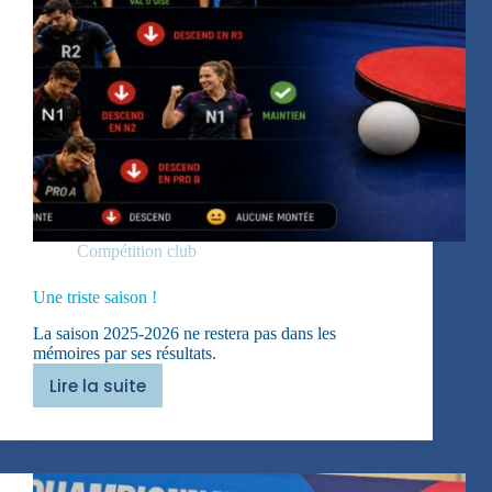
Compétition club
Une triste saison !
La saison 2025-2026 ne restera pas dans les
mémoires par ses résultats.
Lire la suite
Une
triste
saison
!