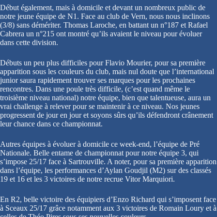
Début également, mais à domicile et devant un nombreux public de
notre jeune équipe de N1. Face au club de Vern, nous nous inclinons
(3/8) sans démériter. Thomas Laroche, en battant un n°187 et Rafael
Cabrera un n°215 ont montré qu’ils avaient le niveau pour évoluer
dans cette division.
Débuts un peu plus difficiles pour Flavio Mourier, pour sa première
apparition sous les couleurs du club, mais nul doute que l’international
junior saura rapidement trouver ses marques pour les prochaines
rencontres. Dans une poule très difficile, (c’est quand même le
troisième niveau national) notre équipe, bien que talentueuse, aura un
vrai challenge à relever pour se maintenir à ce niveau. Nos jeunes
progressent de jour en jour et soyons sûrs qu’ils défendront crânement
leur chance dans ce championnat.
Autres équipes à évoluer à domicile ce week-end, l’équipe de Pré
Nationale. Belle entame de championnat pour notre équipe 3, qui
s’impose 25/17 face à Sartrouville. A noter, pour sa première apparition
dans l’équipe, les performances d’Aylan Goudjil (M2) sur des classés
19 et 16 et les 3 victoires de notre recrue Vitor Marquiori.
En R2, belle victoire des équipiers d’Enzo Richard qui s’imposent face
à Sceaux 25/17 grâce notamment aux 3 victoires de Romain Loury et à
celles de Théo Pires sous ses nouvelles couleurs.