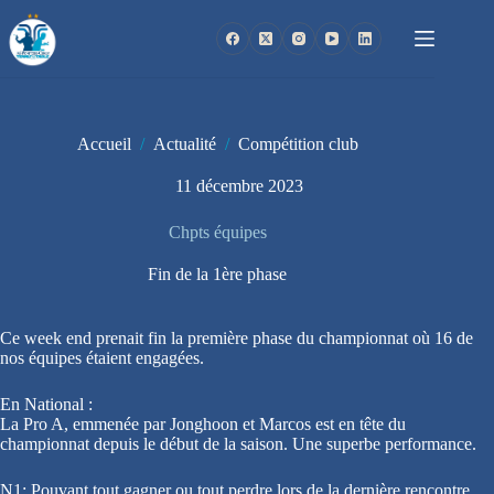
Passer
au
contenu
Accueil
/
Actualité
/
Compétition club
11 décembre 2023
Chpts équipes
Fin de la 1ère phase
Ce week end prenait fin la première phase du championnat où 16 de
nos équipes étaient engagées.
En National :
La Pro A, emmenée par Jonghoon et Marcos est en tête du
championnat depuis le début de la saison. Une superbe performance.
N1: Pouvant tout gagner ou tout perdre lors de la dernière rencontre