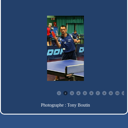
1
2
3
4
5
6
7
8
9
10
11
Photographe : Tony Boutin