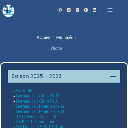
Passer
au
contenu
Accueil
/
Multimédia
Photos
Saison 2025 – 2026
-
Roskilde
-
Bernard Jeu Clubs95 J2
-
Bernard Jeu Clubs95 J1
-
Bernard Jeu Pontoisiens J2
-
Bernard Jeu Pontoisiens J1
-
TTC Wiener Neustadt
-
ASPCTT Hennebont
-
N1 Dames ASPCTT Tours