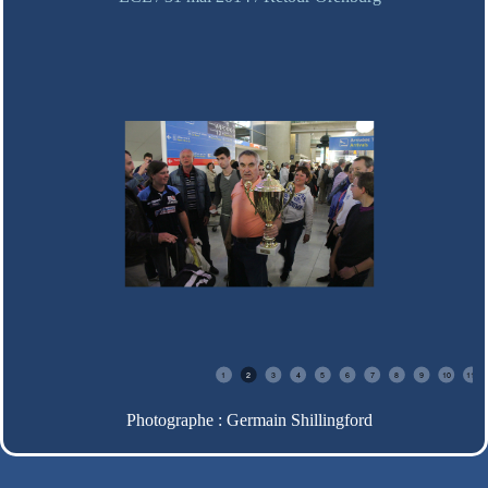
1
2
3
4
5
6
7
8
9
10
11
Photographe : Germain Shillingford