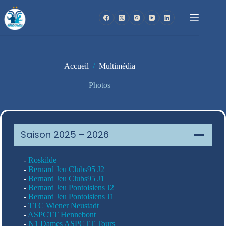
Passer
au
contenu
Accueil
/
Multimédia
Photos
Saison 2025 – 2026
-
Roskilde
-
Bernard Jeu Clubs95 J2
-
Bernard Jeu Clubs95 J1
-
Bernard Jeu Pontoisiens J2
-
Bernard Jeu Pontoisiens J1
-
TTC Wiener Neustadt
-
ASPCTT Hennebont
-
N1 Dames ASPCTT Tours