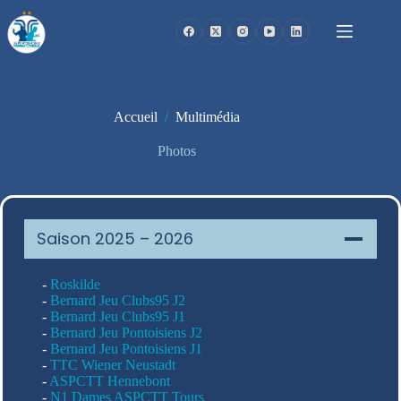
Passer
au
contenu
Accueil
/
Multimédia
Photos
Saison 2025 – 2026
-
Roskilde
-
Bernard Jeu Clubs95 J2
-
Bernard Jeu Clubs95 J1
-
Bernard Jeu Pontoisiens J2
-
Bernard Jeu Pontoisiens J1
-
TTC Wiener Neustadt
-
ASPCTT Hennebont
-
N1 Dames ASPCTT Tours