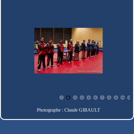
1
2
3
4
5
6
7
8
9
10
11
Photographe : Claude GIBAULT