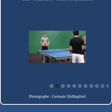
1
2
3
4
5
6
7
8
9
10
11
Photographe : Germain Shillingford