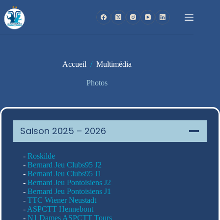
Passer
au
contenu
Accueil
/
Multimédia
Photos
Saison 2025 – 2026
-
Roskilde
-
Bernard Jeu Clubs95 J2
-
Bernard Jeu Clubs95 J1
-
Bernard Jeu Pontoisiens J2
-
Bernard Jeu Pontoisiens J1
-
TTC Wiener Neustadt
-
ASPCTT Hennebont
-
N1 Dames ASPCTT Tours