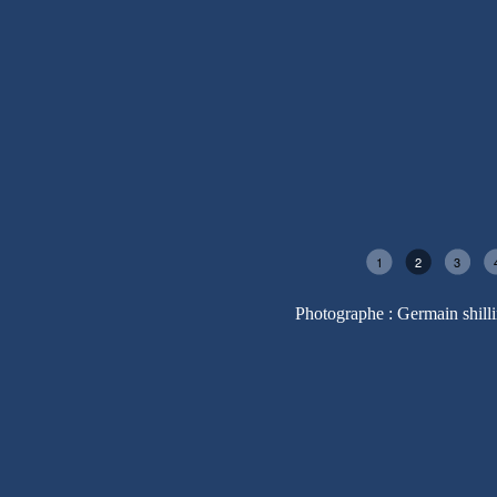
1
2
3
Photographe : Germain shill