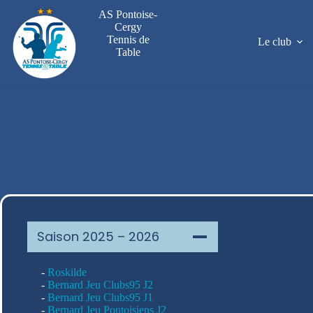
Passer
AS Pontoise-
au
Cergy
contenu
Tennis de
Le club
Table
Saison 2025 – 2026
-
Roskilde
-
Bernard Jeu Clubs95 J2
-
Bernard Jeu Clubs95 J1
-
Bernard Jeu Pontoisiens J2