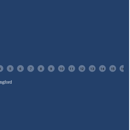
4
5
6
7
8
9
10
11
12
13
14
15
16
ingford