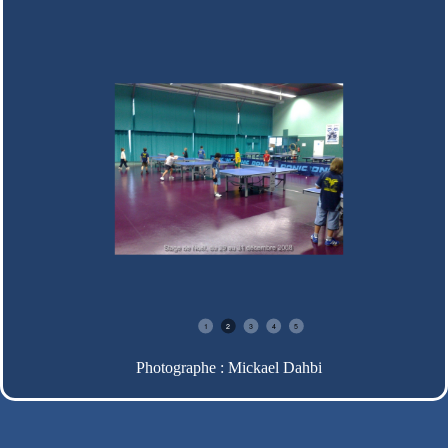
1
2
3
4
5
Photographe : Mickael Dahbi