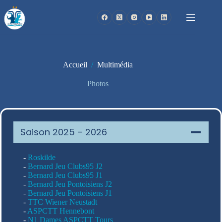
Passer
au
contenu
Accueil
/
Multimédia
Photos
Saison 2025 – 2026
-
Roskilde
-
Bernard Jeu Clubs95 J2
-
Bernard Jeu Clubs95 J1
-
Bernard Jeu Pontoisiens J2
-
Bernard Jeu Pontoisiens J1
-
TTC Wiener Neustadt
-
ASPCTT Hennebont
-
N1 Dames ASPCTT Tours