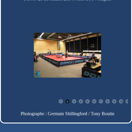
1
2
3
4
5
6
7
8
9
10
11
Photographe : Germain Shillingford / Tony Boutin