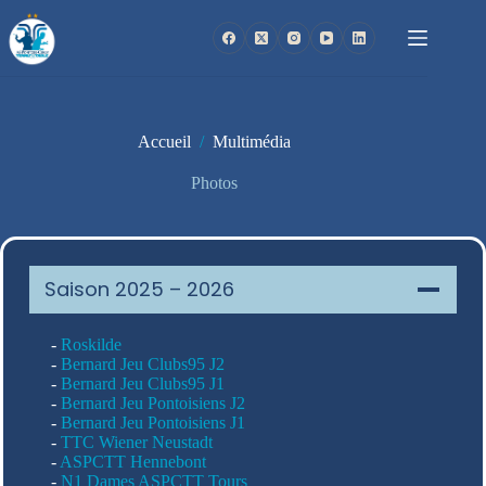
Passer
au
contenu
Accueil
/
Multimédia
Photos
Saison 2025 – 2026
-
Roskilde
-
Bernard Jeu Clubs95 J2
-
Bernard Jeu Clubs95 J1
-
Bernard Jeu Pontoisiens J2
-
Bernard Jeu Pontoisiens J1
-
TTC Wiener Neustadt
-
ASPCTT Hennebont
-
N1 Dames ASPCTT Tours