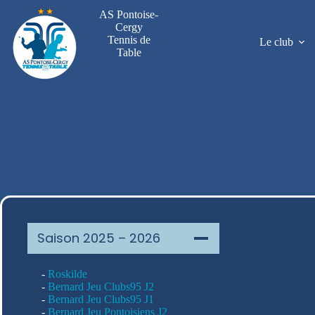
Passer
AS Pontoise-
au
Cergy
contenu
Tennis de
Le club
Table
Saison 2025 – 2026
-
Roskilde
-
Bernard Jeu Clubs95 J2
-
Bernard Jeu Clubs95 J1
-
Bernard Jeu Pontoisiens J2