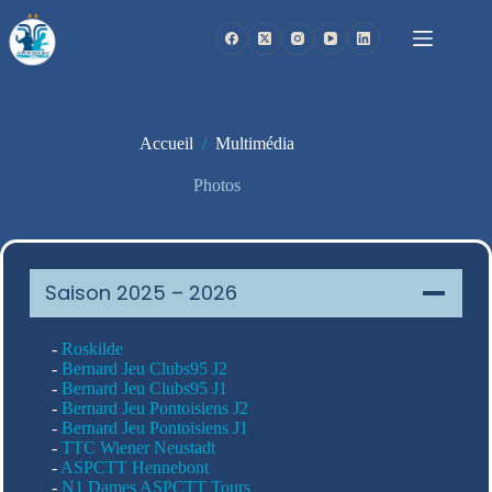
Passer
au
contenu
Accueil
/
Multimédia
Photos
Saison 2025 – 2026
-
Roskilde
-
Bernard Jeu Clubs95 J2
-
Bernard Jeu Clubs95 J1
-
Bernard Jeu Pontoisiens J2
-
Bernard Jeu Pontoisiens J1
-
TTC Wiener Neustadt
-
ASPCTT Hennebont
-
N1 Dames ASPCTT Tours