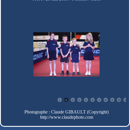
1
2
3
4
5
6
7
8
9
10
11
Photographe : Claude GIBAULT (Copyright)
http://www.claudephoto.com