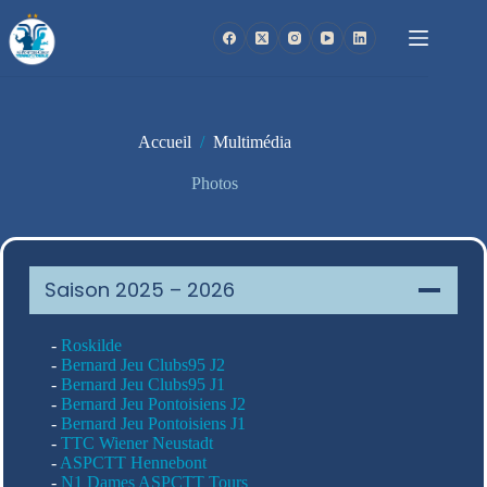
Passer
au
contenu
Accueil
/
Multimédia
Photos
Saison 2025 – 2026
-
Roskilde
-
Bernard Jeu Clubs95 J2
-
Bernard Jeu Clubs95 J1
-
Bernard Jeu Pontoisiens J2
-
Bernard Jeu Pontoisiens J1
-
TTC Wiener Neustadt
-
ASPCTT Hennebont
-
N1 Dames ASPCTT Tours