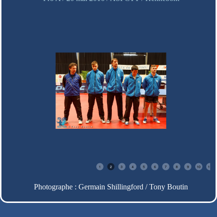
1
2
3
4
5
6
7
8
9
10
11
Photographe : Germain Shillingford / Tony Boutin