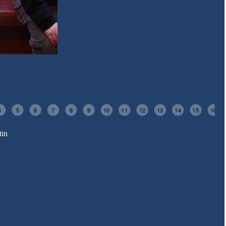
4
5
6
7
8
9
10
11
12
13
14
15
16
tin