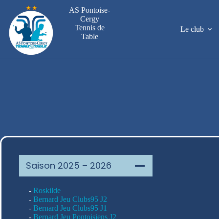
Passer
AS Pontoise-
au
Cergy
contenu
Tennis de
Le club
Table
Saison 2025 – 2026
-
Roskilde
-
Bernard Jeu Clubs95 J2
-
Bernard Jeu Clubs95 J1
-
Bernard Jeu Pontoisiens J2