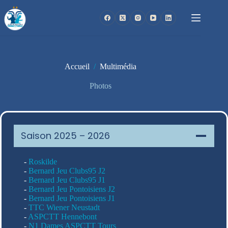
Passer
au
contenu
Accueil
/
Multimédia
Photos
Saison 2025 – 2026
-
Roskilde
-
Bernard Jeu Clubs95 J2
-
Bernard Jeu Clubs95 J1
-
Bernard Jeu Pontoisiens J2
-
Bernard Jeu Pontoisiens J1
-
TTC Wiener Neustadt
-
ASPCTT Hennebont
-
N1 Dames ASPCTT Tours