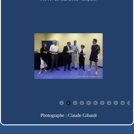
1
2
3
4
5
6
7
8
9
10
11
Photographe : Claude Gibault