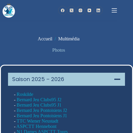
Passer
au
contenu
Accueil
/
Multimédia
Photos
Saison 2025 – 2026
-
Roskilde
-
Bernard Jeu Clubs95 J2
-
Bernard Jeu Clubs95 J1
-
Bernard Jeu Pontoisiens J2
-
Bernard Jeu Pontoisiens J1
-
TTC Wiener Neustadt
-
ASPCTT Hennebont
-
N1 Dames ASPCTT Tours