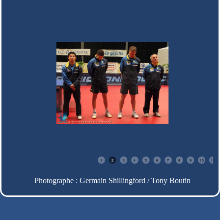
1
2
3
4
5
6
7
8
9
10
11
Photographe : Germain Shillingford / Tony Boutin