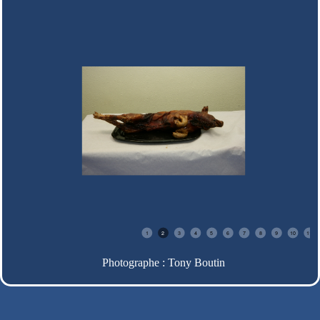
1
2
3
4
5
6
7
8
9
10
11
Photographe : Tony Boutin