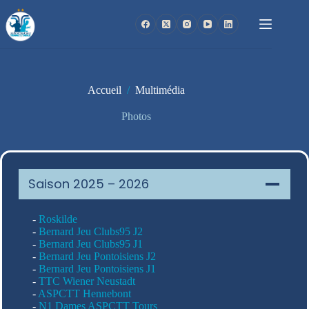
Passer
au
contenu
Accueil
/
Multimédia
Photos
Saison 2025 – 2026
-
Roskilde
-
Bernard Jeu Clubs95 J2
-
Bernard Jeu Clubs95 J1
-
Bernard Jeu Pontoisiens J2
-
Bernard Jeu Pontoisiens J1
-
TTC Wiener Neustadt
-
ASPCTT Hennebont
-
N1 Dames ASPCTT Tours