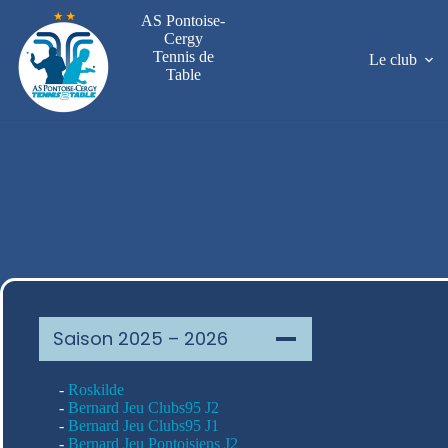
Passer
AS Pontoise-
au
Cergy
contenu
Tennis de
Le club
Table
Saison 2025 – 2026
-
Roskilde
-
Bernard Jeu Clubs95 J2
-
Bernard Jeu Clubs95 J1
-
Bernard Jeu Pontoisiens J2