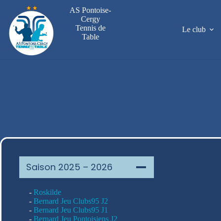
Passer
AS Pontoise-
au
Cergy
contenu
Tennis de
Le club
Table
Saison 2025 – 2026
-
Roskilde
-
Bernard Jeu Clubs95 J2
-
Bernard Jeu Clubs95 J1
-
Bernard Jeu Pontoisiens J2