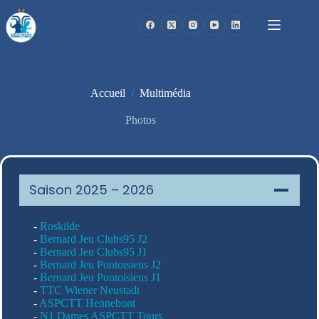
Passer
au
contenu
Accueil
/
Multimédia
Photos
Saison 2025 – 2026
-
Roskilde
-
Bernard Jeu Clubs95 J2
-
Bernard Jeu Clubs95 J1
-
Bernard Jeu Pontoisiens J2
-
Bernard Jeu Pontoisiens J1
-
TTC Wiener Neustadt
-
ASPCTT Hennebont
-
N1 Dames ASPCTT Tours