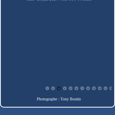
1
2
3
4
5
6
7
8
9
10
11
12
Photographe : Tony Boutin