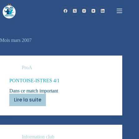
Passer
au
contenu
Mois
mars 2007
ProA
PONTOISE-ISTRES 4/1
Dans ce match important
Lire la suite
PONTOISE-
ISTRES
4/1
Information club