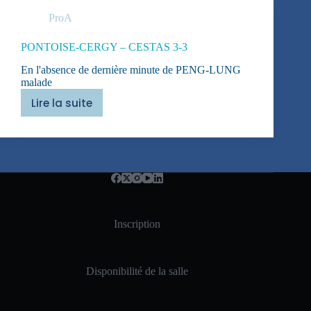
ProA
PONTOISE-CERGY – CESTAS 3-3
En l'absence de dernière minute de PENG-LUNG
malade
Lire la suite
PONTOISE-
CERGY
–
CESTAS
3-
3
Inscription
Disponibilité de la salle