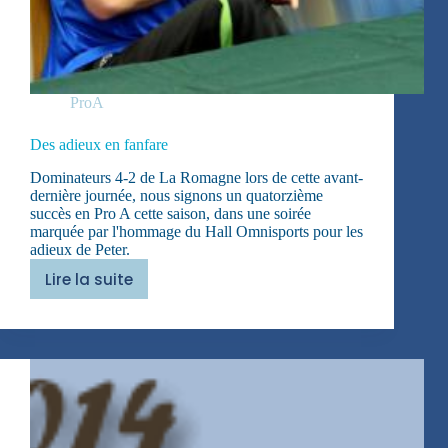
ProA
Des adieux en fanfare
Dominateurs 4-2 de La Romagne lors de cette avant-
dernière journée, nous signons un quatorzième
succès en Pro A cette saison, dans une soirée
marquée par l'hommage du Hall Omnisports pour les
adieux de Peter.
Lire la suite
Des
adieux
en
fanfare