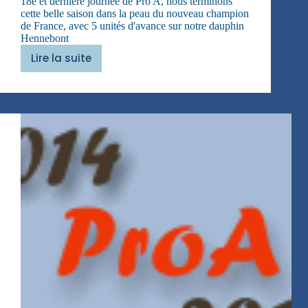
18è et dernière journée de Pro A, nous terminons
cette belle saison dans la peau du nouveau champion
de France, avec 5 unités d'avance sur notre dauphin
Hennebont
Lire la suite
Acta
est
fabula
!