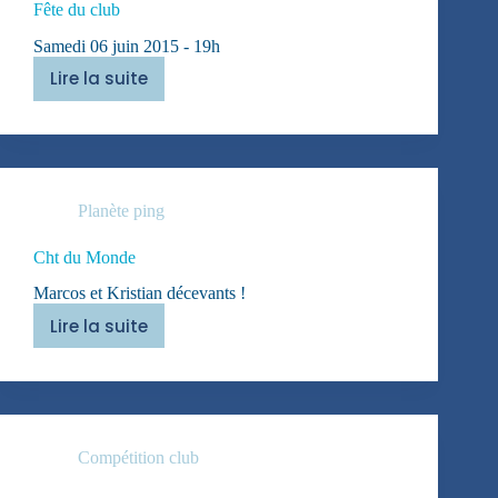
Fête du club
Samedi 06 juin 2015 - 19h
Lire la suite
Fête
du
club
Planète ping
Cht du Monde
Marcos et Kristian décevants !
Lire la suite
Cht
du
Monde
Compétition club