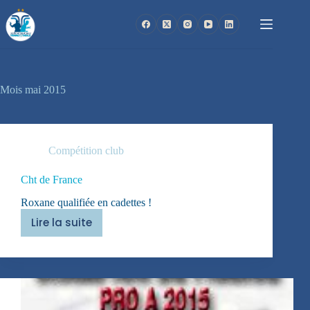
Passer
au
contenu
Mois
mai 2015
Compétition club
Cht de France
Roxane qualifiée en cadettes !
Lire la suite
Cht
de
France