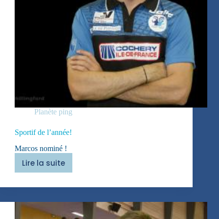
Planète ping
Sportif de l’année!
Marcos nominé !
Lire la suite
Sportif
de
l’année!