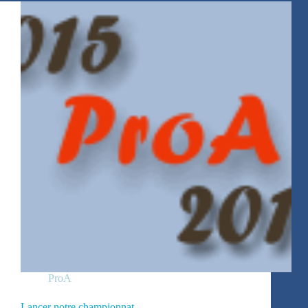
« costauds »
ProA
Lancer notre championnat