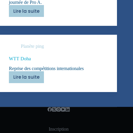
journée de Pro A.
Lire la suite
Etre
conquérants
!
Planète ping
WTT Doha
Reprise des compétitions internationales
Lire la suite
WTT
Doha
Inscription