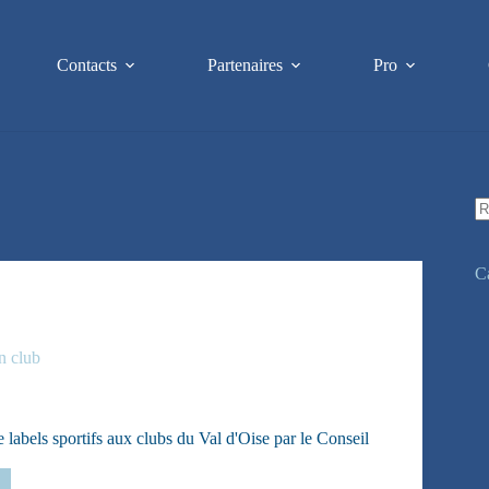
Contacts
Partenaires
Pro
A
ré
C
n club
 labels sportifs aux clubs du Val d'Oise par le Conseil