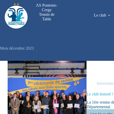
Passer
AS Pontoise-
au
Cergy
contenu
Tennis de
Le club
Table
Mois
décembre 2023
Informatio
Le club honoré !
La 1ère remise de
Départemental.