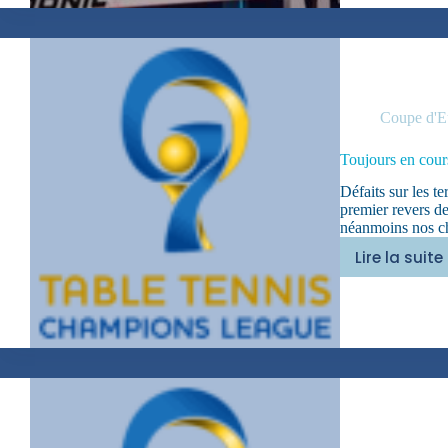
Coupe d'E
Toujours en cou
Défaits sur les t
premier revers d
néanmoins nos cha
Lire la suite
Toujo
en
cours