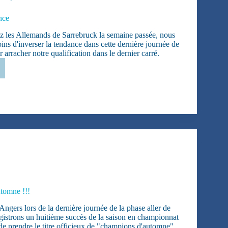
nce
 les Allemands de Sarrebruck la semaine passée, nous
ns d'inverser la tendance dans cette dernière journée de
arracher notre qualification dans le dernier carré.
er
nce
tomne !!!
Angers lors de la dernière journée de la phase aller de
gistrons un huitième succès de la saison en championnat
de prendre le titre officieux de "champions d'automne"