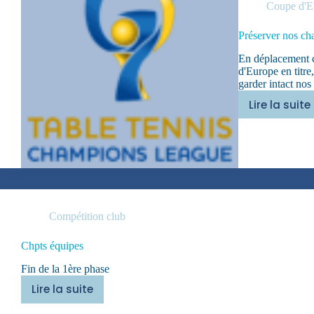
Coupe d'E
‌Préserver nos c
En déplacement c
d'Europe en titre
garder intact nos
Lire la suite
‌Préser
nos
chanc
Compétition club
Chpts équipes
Fin de la 1ère phase
Lire la suite
Chpts
équipes