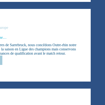
urope
rse…
erres de Sarrebruck, nous concédons Outre-rhin notre
e la saison en Ligue des champions mais conservons
nces de qualification avant le match retour.
urs
e…