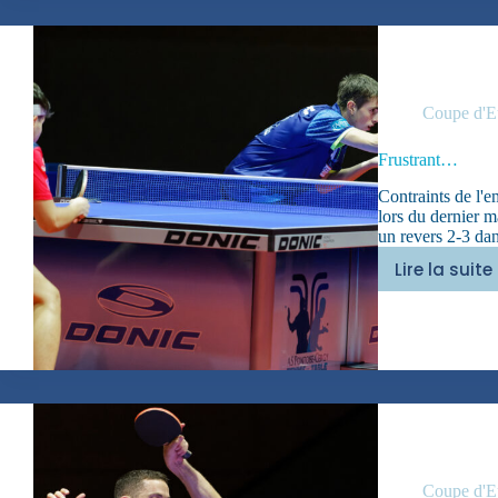
!
Coupe d'E
Frustrant…
Contraints de l'
lors du dernier 
un revers 2-3 dan
Lire la suite
Frustr
Coupe d'E