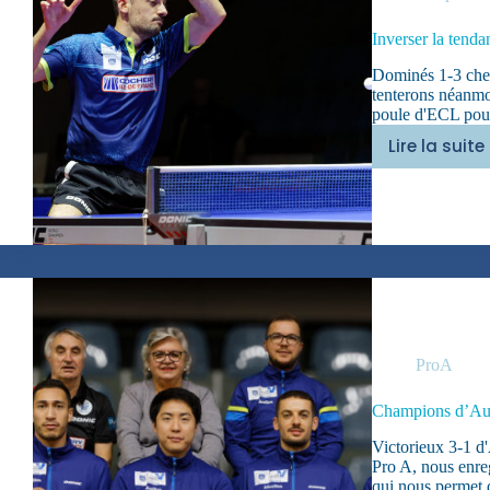
Inverser la tenda
Dominés 1-3 chez
tenterons néanmoi
poule d'ECL pour 
Lire la suite
Invers
la
tenda
ProA
Champions d’Au
Victorieux 3-1 d'
Pro A, nous enre
qui nous permet 