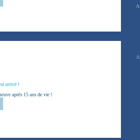
Ar
é
A
st arrivé !
 neuve après 15 ans de vie !
au