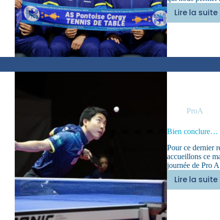
Lire la suite
Cham
d’Aut
!!!
ProA
Bien conclure…
Pour ce dernier 
accueillons ce m
journée de Pro A
Lire la suite
Bien
concl