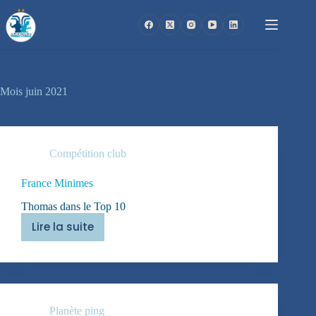
Passer
au
contenu
Mois
juin 2021
Compétition club
France Minimes
Thomas dans le Top 10
Lire la suite
France
Minimes
Planète ping